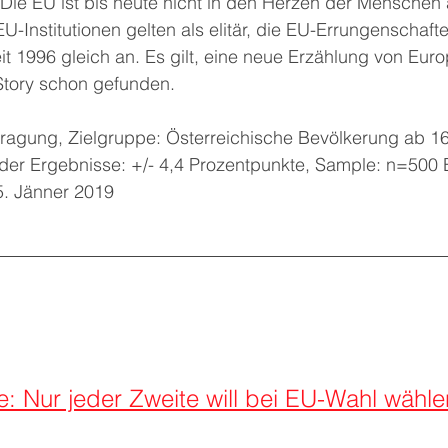
 Die EU ist bis heute nicht in den Herzen der Mensche
 EU-Institutionen gelten als elitär, die EU-Errungenschafte
it 1996 gleich an. Es gilt, eine neue Erzählung von Euro
 Story schon gefunden.
ragung, Zielgruppe: Österreichische Bevölkerung ab 16
er Ergebnisse: +/- 4,4 Prozentpunkte, Sample: n=500 B
25. Jänner 2019
e: Nur jeder Zweite will bei EU-Wahl wähl