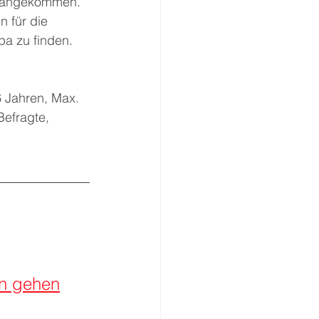
n angekommen. 
n für die 
pa zu finden. 
 Jahren, Max. 
efragte, 
en gehen