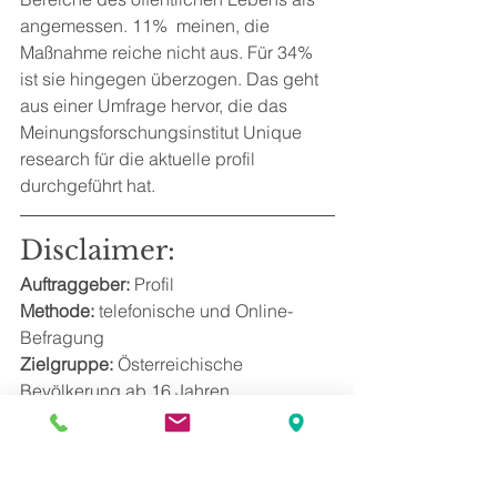
angemessen. 11%  meinen, die 
Maßnahme reiche nicht aus. Für 34% 
ist sie hingegen überzogen. Das geht 
aus einer Umfrage hervor, die das 
Meinungsforschungsinstitut Unique 
research für die aktuelle profil 
durchgeführt hat.
Disclaimer:
Auftraggeber:
 Profil
Methode:
 telefonische und Online-
Befragung
Zielgruppe: 
Österreichische 
Bevölkerung ab 16 Jahren
Stichprobengröße: 
800 Befragte
Maximale Schwankungsbreite der 
Ergebnisse: 
+/- 3,5%
Feldarbeit:
 8. bis 11. November 2021