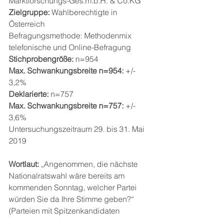
Marktforschungs-Ges.m.b.H. & Co.KG
Zielgruppe:
 Wahlberechtigte in 
Österreich
Befragungsmethode: Methodenmix 
telefonische und Online-Befragung
Stichprobengröße:
 n=954
Max. Schwankungsbreite n=954:
 +/- 
3,2%
Deklarierte: 
n=757
Max. Schwankungsbreite n=757:
 +/- 
3,6%
Untersuchungszeitraum 29. bis 31. Mai 
2019
Wortlaut:
 „Angenommen, die nächste 
Nationalratswahl wäre bereits am 
kommenden Sonntag, welcher Partei 
würden Sie da Ihre Stimme geben?“ 
(Parteien mit Spitzenkandidaten 