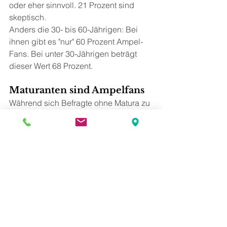
oder eher sinnvoll. 21 Prozent sind 
skeptisch.
Anders die 30- bis 60-Jährigen: Bei 
ihnen gibt es "nur" 60 Prozent Ampel-
Fans. Bei unter 30-Jährigen beträgt 
dieser Wert 68 Prozent.
Maturanten sind Ampelfans
Während sich Befragte ohne Matura zu 
61 Prozent zur Ampel bekennen, sind 
es bei Maturanten 79 Prozent. 
Meinungsforscher Peter Hajek: 
"Grundsätzlich wird die Ampel gut 
angenommen. Es wird sich aber erst 
im Praxistest zeigen, wie sie bei der 
Bevölkerung tatsächlich ankommt."