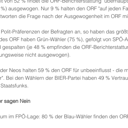
 von 52 % findet die ORF-Berichterstattung "überhaupt 
3 %) ausgewogen. Nur 9 % halten den ORF "auf jeden Fall"
worten die Frage nach der Ausgewogenheit im ORF mit "
Polit-Präferenzen der Befragten an, so haben das größt
 des ORF haben Grün-Wähler (75 %), gefolgt von SPÖ-A
 gespalten (je 48 % empfinden die ORF-Berichterstattun
ngsweise nicht ausgewogen). 
er Neos halten 59 % den ORF für unbeeinflusst - die m
r". Bei den Wählern der BIER-Partei haben 49 % Vertrau
Staatsfunks. 
r sagen Nein
otum im FPÖ-Lage: 80 % der Blau-Wähler finden den ORF 