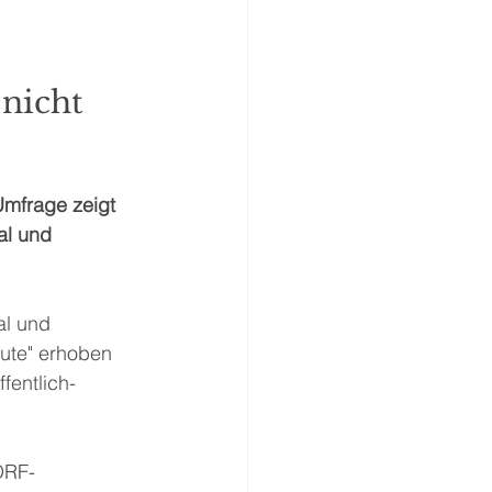
nicht 
Umfrage zeigt 
al und 
al und 
ute" erhoben 
fentlich-
ORF-