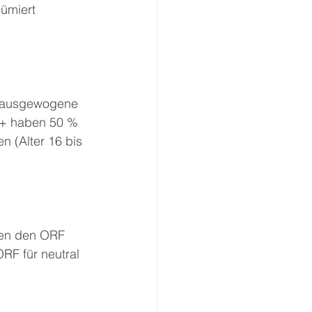
ümiert 
% ausgewogene 
0+ haben 50 % 
n (Alter 16 bis 
hen den ORF 
RF für neutral 