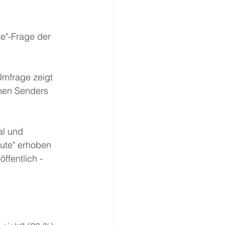
e"-Frage der 
Umfrage zeigt 
chen Senders 
al und 
ute" erhoben 
ffentlich - 