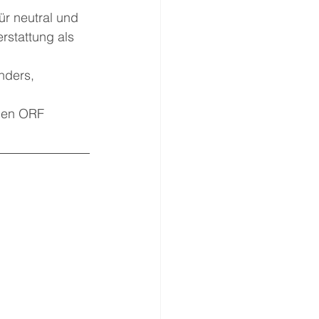
ür neutral und 
rstattung als 
nders, 
den ORF 