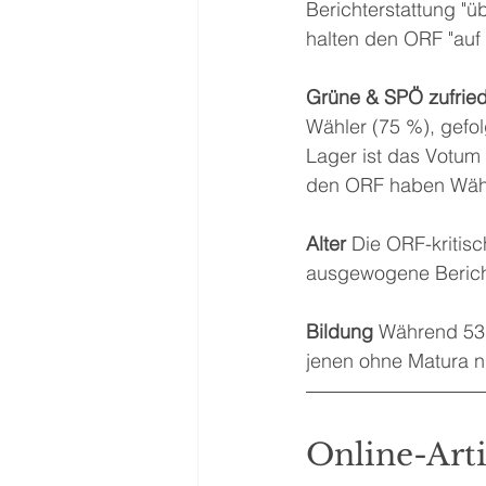
Berichterstattung "ü
halten den ORF "auf j
Grüne & SPÖ zufrie
Wähler (75 %), gefo
Lager ist das Votum 
den ORF haben Wähler
Alter 
Die ORF-kritisc
ausgewogene Bericht
Bildung 
Während 53 
jenen ohne Matura n
Online-Art