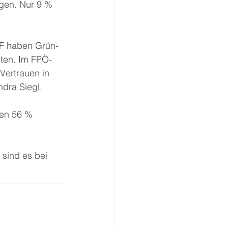
ogen. Nur 9 % 
RF haben Grün-
ten. Im FPÖ-
Vertrauen in 
dra Siegl. 
nen 56 % 
sind es bei 