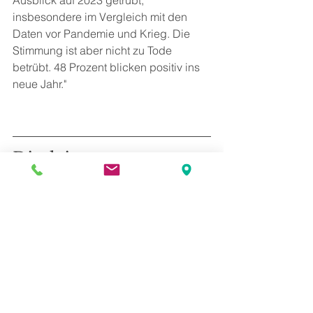
Ausblick auf 2023 getrübt, 
insbesondere im Vergleich mit den 
Daten vor Pandemie und Krieg. Die 
Stimmung ist aber nicht zu Tode 
betrübt. 48 Prozent blicken positiv ins 
neue Jahr."
Disclaimer:
Auftraggeber:
 HEUTE
Methode:
 Online-Befragung
Zielgruppe:
 Österreichische 
Bevölkerung ab 16 Jahren
Stichprobengröße:
 800 Befragte
Maximale Schwankungsbreite der 
Ergebnisse:
 +/- 3,5%
Feldarbeit:
 5. bis 9. Dezember 2022