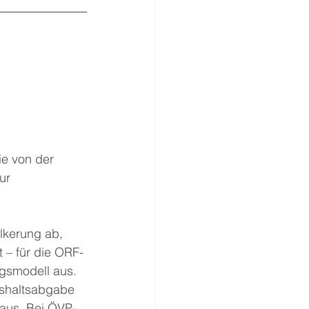
ie von der 
ur 
lkerung ab, 
 – für die ORF-
gsmodell aus. 
ushaltsabgabe 
aus. Bei ÖVP-