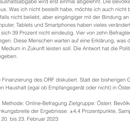
ushaltsabgabe wird erst einmal abgelehnt. Die Bevölk
us. Was ich nicht bestellt habe, möchte ich auch nicht 
alls nicht beliebt, aber eingängiger mit der Bindung an 
uter, Tablets und Smartphones haben vieles verändert
 sich 39 Prozent nicht eindeutig. Vier von zehn Befragte
egen. Diese Menschen warten auf eine Erklärung, was d
s Medium in Zukunft leisten soll. Die Antwort hat die Polit
egeben.
e Finanzierung des ORF diskutiert. Statt der bisherigen 
en Haushalt (egal ob Empfangsgerät oder nicht) in Öst
., Methode: Online-Befragung Zielgruppe: Österr. Bevöl
kungsbreite der Ergebnisse: ±4,4 Prozentpunkte, Samp
: 20. bis 23. Februar 2023