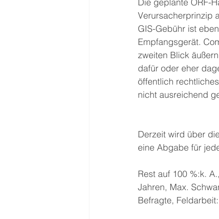
Die geplante ORF-Ha
Verursacherprinzip a
GIS-Gebühr ist ebenf
Empfangsgerät. Comp
zweiten Blick äußern
dafür oder eher dag
öffentlich rechtliche
nicht ausreichend g
Derzeit wird über di
eine Abgabe für jed
Rest auf 100 %:k. A
Jahren, Max. Schwan
Befragte, Feldarbeit