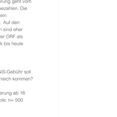
erung geht vom 
bezahlen. Die 
ein 
. Auf den 
n sind eher 
er ORF als 
ik bis heute 
GIS-Gebühr soll 
erreich kommen?
kerung ab 16 
le: n= 500 