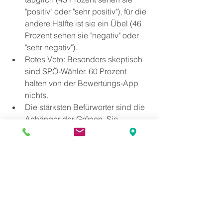
"positiv" oder "sehr positiv"), für die 
andere Hälfte ist sie ein Übel (46 
Prozent sehen sie "negativ" oder 
"sehr negativ").
Rotes Veto: Besonders skeptisch 
sind SPÖ-Wähler. 60 Prozent 
halten von der Bewertungs-App 
nichts.
Die stärksten Befürworter sind die 
Anhänger der Grünen. Sie 
antworteten zu 51 Prozent mit 
"positiv" oder "sehr positiv" und nur 
zu 42 Prozent mit "negativ" oder 
"sehr negativ".
FPÖ-Wähler sind für die App (48 
Prozent zu 43 Prozent), ÖVP-Fans 
(47 Prozent zu 48 Prozent) und 
Neos-Sympathisanten (45 Prozent 