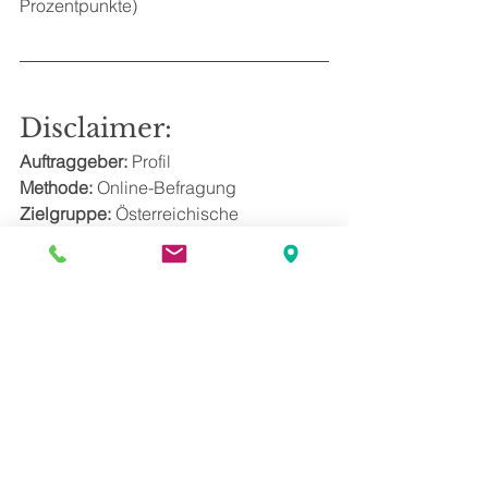
Prozentpunkte)
Disclaimer:
Auftraggeber: 
Profil
Methode:
 Online-Befragung
Zielgruppe:
 Österreichische 
Bevölkerung ab 16 Jahren
Stichprobengröße: 
500 Befragte
Maximale Schwankungsbreite der 
Ergebnisse: 
+/- 4,4%
Feldarbeit: 
22. bis 29. September 2022