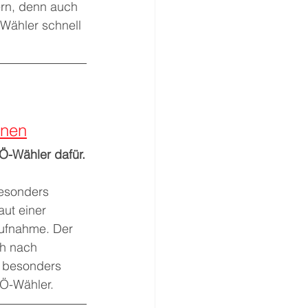
ern, denn auch 
 Wähler schnell 
anen
Ö-Wähler dafür.
esonders 
ut einer 
Aufnahme. Der 
ch nach 
 besonders 
Ö-Wähler.