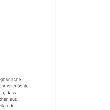
fghanische 
ehrheit möchte 
ch, dass 
chen aus 
ilen der 