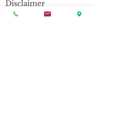
Disclaimer
Auftraggeber:
 HEUTE
Methode: 
Online-Befragung
Zielgruppe: 
Österreichische 
Bevölkerung ab 16 Jahren
Stichprobengröße:
 500 Befragte
Maximale Schwankungsbreite der 
Ergebnisse:
 +/- 4,4%
Feldarbeit:
 26. bis 29. April 2021