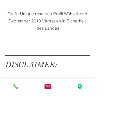
Grafik Unique research Profil Wählertrend 
September 2018 Vertrauen in Sicherheit 
des Landes
DISCLAIMER:
Institut: Unique Research GmbH
Feldarbeit: Jaksch & 
Partner/meinungsraum
 Zielgruppe: Wahlberechtigte in 
Österreich
 Befragungsmethode: Methodenmix 
telefonische und Online-Befragung
 Stichprobengröße: n=800 (300 