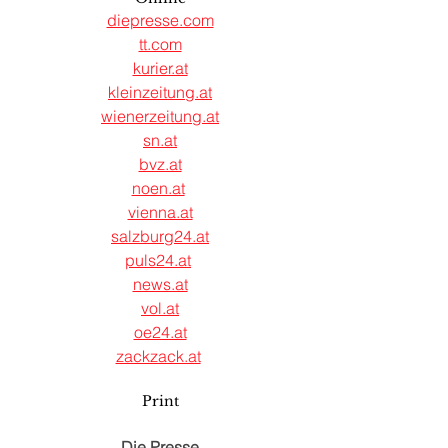
diepresse.com
tt.com
kurier.at
kleinzeitung.at
wienerzeitung.at
sn.at
bvz.at
noen.at
vienna.at
salzburg24.at
puls24.at
news.at
vol.at
oe24.at
zackzack.at
Print
Die Presse