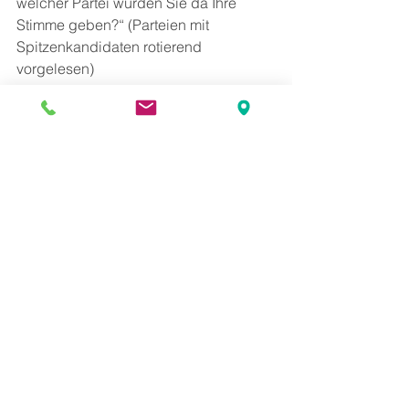
welcher Partei würden Sie da Ihre 
Stimme geben?“ (Parteien mit 
Spitzenkandidaten rotierend 
vorgelesen)
Stichprobengrundlage:
 Öffentliches 
Telefonverzeichnis, Institutseigene 
Datenbanken, Befragten-Panel 
MindTake Research GmbH
Stichproben-Methode:
vorgeschichtetes Randomverfahren
Gewichtungsverfahren:
 nach 
Geschlecht, Alter, Bildung, 
Bundesland und Recall NRW 2017, 
Geschlecht x Alter, Geschlecht X 
Bundesland (Quelle: Statistik 
Austria/BMI)
Quotenplan:
 nach Geschlecht, Alter, 
Bildung, Bezirk, Geschlecht x Alter x 