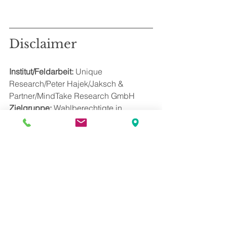
Disclaimer 
Institut/Feldarbeit: 
Unique 
Research/Peter Hajek/Jaksch & 
Partner/MindTake Research GmbH
Zielgruppe: 
Wahlberechtigte in 
Österreich
Befragungsmethode: 
Methodenmix 
telefonische und Online-Befragung 
(Verhältnis 1:2)
Stichprobengröße: 
n=817
Max. Schwankungsbreite 
n=817: +/- 
3,4%
Deklarierte: 
n=605
Max. Schwankungsbreite 
n=605: +/- 