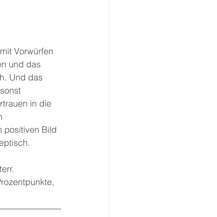
 mit Vorwürfen 
en und das 
ch. Und das 
sonst 
trauen in die 
n 
positiven Bild 
eptisch.
err. 
rozentpunkte, 