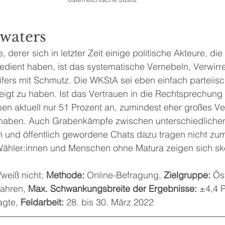
waters
 derer sich in letzter Zeit einige politische Akteure, die
bedient haben, ist das systematische Vernebeln, Verwirr
fers mit Schmutz. Die WKStA sei eben einfach parteiis
igt zu haben. Ist das Vertrauen in die Rechtsprechung 
eben aktuell nur 51 Prozent an, zumindest eher großes Ver
 haben. Auch Grabenkämpfe zwischen unterschiedliche
 und öffentlich gewordene Chats dazu tragen nicht zum 
Wähler:innen und Menschen ohne Matura zeigen sich sk
/weiß nicht; 
Methode:
 Online-Befragung, 
Zielgruppe:
 Öst
ahren, 
Max. Schwankungsbreite der Ergebnisse: 
±4,4 P
gte, 
Feldarbeit: 
28. bis 30. März 2022