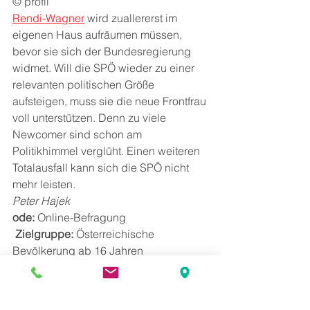
© profil
Rendi-Wagner
 wird zuallererst im 
eigenen Haus aufräumen müssen, 
bevor sie sich der Bundesregierung 
widmet. Will die SPÖ wieder zu einer 
relevanten politischen Größe 
aufsteigen, muss sie die neue Frontfrau 
voll unterstützen. Denn zu viele 
Newcomer sind schon am 
Politikhimmel verglüht. Einen weiteren 
Totalausfall kann sich die SPÖ nicht 
mehr leisten.
Peter Hajek
ode:
 Online-Befragung
Zielgruppe:
 Österreichische 
Bevölkerung ab 16 Jahren
Max. Schwankungsbreite der 
Ergebnisse:
 +/- 4,4 Prozentpunkte
Sample:
 n=500 Befragte