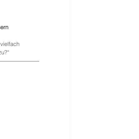
sern
vielfach 
zu?“