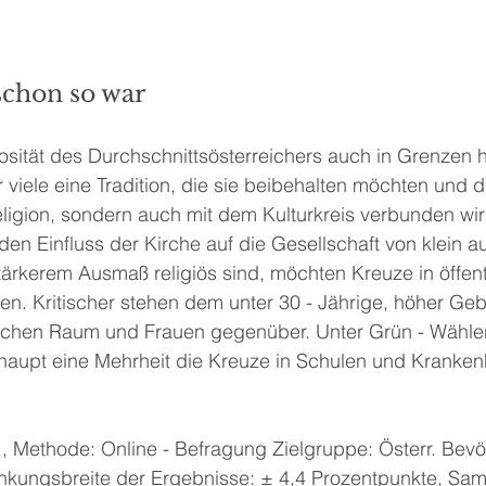
schon so war
osität des Durchschnittsösterreichers auch in Grenzen h
 viele eine Tradition, die sie beibehalten möchten und di
eligion, sondern auch mit dem Kulturkreis verbunden wir
 den Einfluss der Kirche auf die Gesellschaft von klein a
tärkerem Ausmaß religiös sind, möchten Kreuze in öffent
. Kritischer stehen dem unter 30 - Jährige, höher Gebi
schen Raum und Frauen gegenüber. Unter Grün - Wähler
aupt eine Mehrheit die Kreuze in Schulen und Kranken
., Methode: Online - Befragung Zielgruppe: Österr. Bev
kungsbreite der Ergebnisse: ± 4,4 Prozentpunkte, Sam