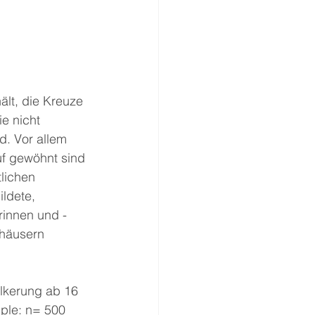
ält, die Kreuze 
e nicht 
d. Vor allem 
uf gewöhnt sind 
lichen 
ldete, 
innen und -
häusern 
ölkerung ab 16 
ple: n= 500 