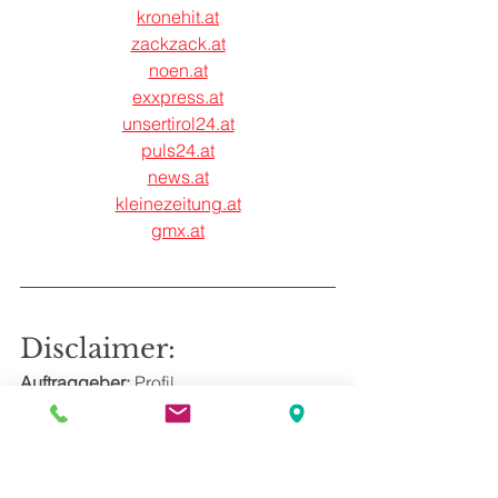
kronehit.at
zackzack.at
noen.at
exxpress.at
unsertirol24.at
puls24.at
news.at
kleinezeitung.at
gmx.at
Disclaimer:
Auftraggeber: 
Profil
Methode:
 Online-Befragung
Zielgruppe:
 Österreichische 
Bevölkerung ab 16 Jahren
Stichprobengröße: 
500 Befragte