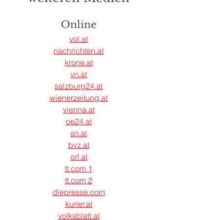
Online
vol.at
nachrichten.at
krone.at
vn.at
salzburg24.at
wienerzeitung.at
vienna.at
oe24.at
sn.at
bvz.at
orf.at
tt.com
 1
tt.com
 2
diepresse.com
kurier.at
volksblatt.at