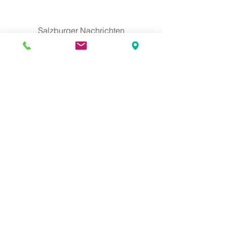
Salzburger Nachrichten
Online
heute.at
exxpress.at
ots.at
bild-de.at
vienna.at
sn.at
puls24.at
nachrichten.at