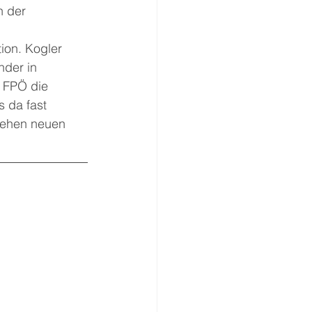
 der 
ion. Kogler 
der in 
 FPÖ die 
 da fast 
tehen neuen 