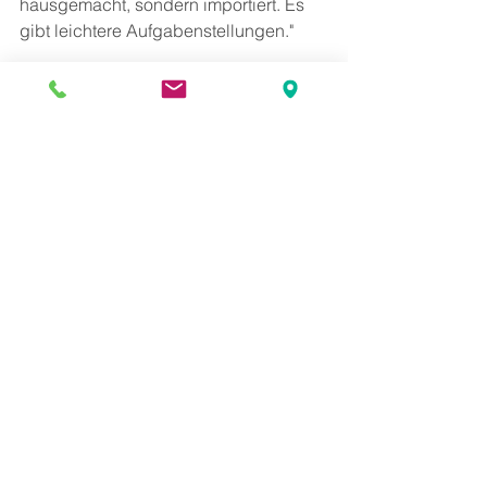
hausgemacht, sondern importiert. Es 
gibt leichtere Aufgabenstellungen."
Ergebnisse im Detail
Disclaimer:
Auftraggeber:
 HEUTE
Methode: 
Online-Befragung
Zielgruppe: 
Österreichische 