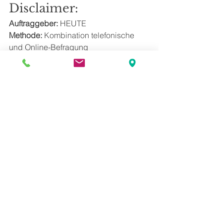
Disclaimer:
Auftraggeber: 
HEUTE
Methode: 
Kombination telefonische 
und Online-Befragung
Zielgruppe:
 Österreichische 
Bevölkerung ab 16 Jahren
Stichprobengröße: 
800 Befragte
Maximale Schwankungsbreite der 
Ergebnisse: 
+/- 3,5%
Feldarbeit:
 7. bis 10. März 2022
Alle ansehen
Aktuelle Beiträge