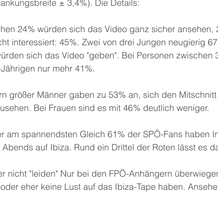
ankungsbreite ± 3,4%). Die Details:
hen 24% würden sich das Video ganz sicher ansehen, 
ht interessiert: 45%. Zwei von drei Jungen neugierig 6
würden sich das Video "geben". Bei Personen zwischen 
-Jährigen nur mehr 41%.
rn größer Männer gaben zu 53% an, sich den Mitschnitt
usehen. Bei Frauen sind es mit 46% deutlich weniger.
er am spannendsten Gleich 61% der SPÖ-Fans haben In
bends auf Ibiza. Rund ein Drittel der Roten lässt es d
r nicht "leiden" Nur bei den FPÖ-Anhängern überwiege
e oder eher keine Lust auf das Ibiza-Tape haben. Anseh