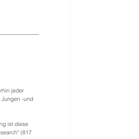
hin jeder 
e Jungen -und 
g ist diese 
search" (817 