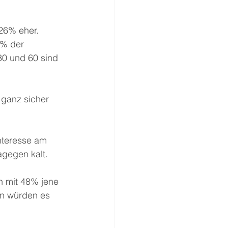
26% eher. 
7% der 
30 und 60 sind 
 ganz sicher 
teresse am 
agegen kalt.
n mit 48% jene 
en würden es 