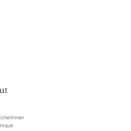
ut 
icherInnen 
Unique 